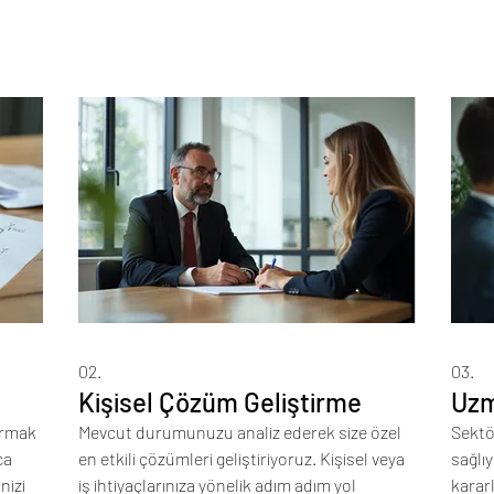
02.
03.
Kişisel Çözüm Geliştirme
Uzm
urmak
Mevcut durumunuzu analiz ederek size özel
Sektö
ca
en etkili çözümleri geliştiriyoruz. Kişisel veya
sağlı
nizi
iş ihtiyaçlarınıza yönelik adım adım yol
kararl