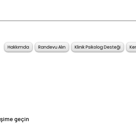
Hakkımda
Randevu Alın
Klinik Psikolog Desteği
Ke
tişime geçin